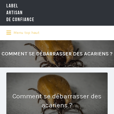
LABEL
Rechercher:
ARTISAN
DE CONFIANCE
Menu top haut
LA RÉFÉRENCE QUALITÉ NATIONALE
DE L'ARTISANAT
COMMENT SE DÉBARRASSER DES ACARIENS ?
Comment se débarrasser des
acariens ?