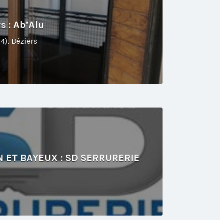
s : Ab’Alu
4), Béziers
 ET BAYEUX : SD SERRURERIE