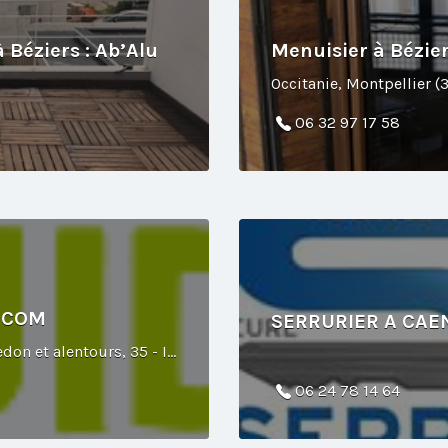
 Béziers : Ab’Alu
Menuisier à Bézier
Occitanie, Montpellier (3
06 32 97 17 58
DECOM
SERRURIER A CAEN
Rennes et alentours, Vitré et alentours, Redon et alentours, 35 - Ille-et-Vilaine
06 24 78 14 64