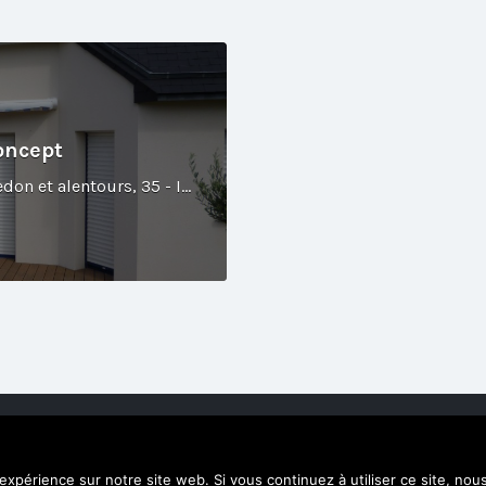
oncept
Rennes et alentours, Vitré et alentours, Redon et alentours, 35 - Ille-et-Vilaine
ne réalisation Alexandre Ionoff.
 expérience sur notre site web. Si vous continuez à utiliser ce site, no