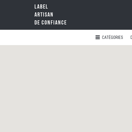
LABEL
Rechercher:
ARTISAN
DE CONFIANCE
CATÉGORIES
LA
RÉFÉRENCE
QUALITÉ
NATIONALE
DE
L'ARTISANAT