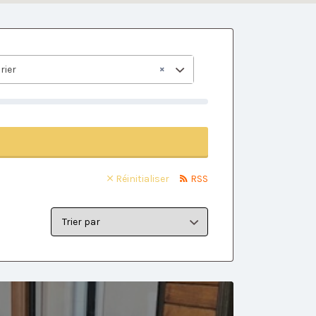
×
rier
Réinitialiser
RSS
Trier
par: