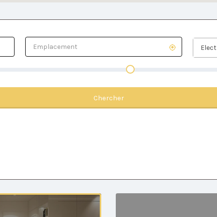
Elect
Chercher