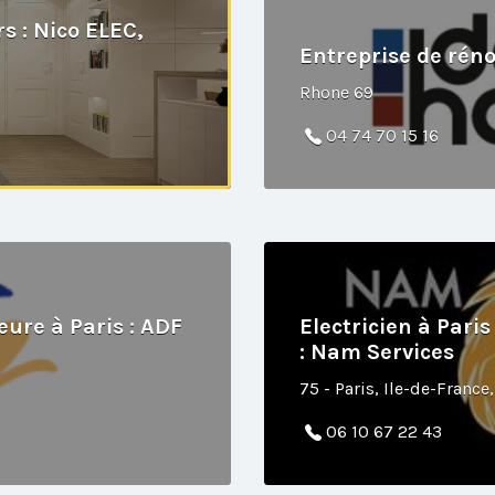
rs : Nico ELEC,
Entreprise de réno
Rhone 69
04 74 70 15 16
eure à Paris : ADF
Electricien à Pari
: Nam Services
75 - Paris, Ile-de-France
06 10 67 22 43