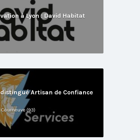
vation à Lyon : David Habitat
s distingué Artisan de Confiance
, Courneuve (93)