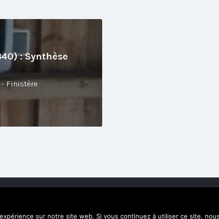
340) : Synthèse
- Finistère
ne réalisation Alexandre Ionoff.
 expérience sur notre site web. Si vous continuez à utiliser ce site, no