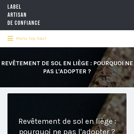
LABEL
Rechercher:
ARTISAN
DE CONFIANCE
Menu top haut
LA RÉFÉRENCE QUALITÉ NATIONALE
DE L'ARTISANAT
REVÊTEMENT DE SOL EN LIÈGE : POURQUOI NE
PAS L'ADOPTER ?
Revêtement de sol en liège :
pourquoi ne pas l'adopter ?