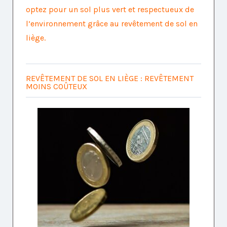
optez pour un sol plus vert et respectueux de
l’environnement grâce au revêtement de sol en
liège.
REVÊTEMENT DE SOL EN LIÈGE : REVÊTEMENT
MOINS COÛTEUX