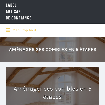
LABEL
Rechercher:
ARTISAN
DE CONFIANCE
Menu top haut
LA RÉFÉRENCE QUALITÉ NATIONALE
DE L'ARTISANAT
AMÉNAGER SES COMBLES EN 5 ÉTAPES
Aménager ses combles en 5
étapes