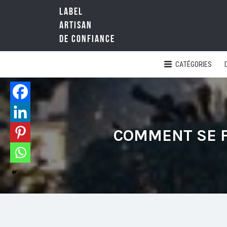
LABEL
Rechercher:
ARTISAN
DE CONFIANCE
CATÉGORIES
LA
RÉFÉRENCE
QUALITÉ
NATIONALE
DE
L'ARTISANAT
COMMENT SE F