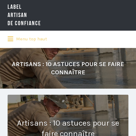
LABEL
Rechercher:
ARTISAN
DE CONFIANCE
Menu top haut
LA RÉFÉRENCE QUALITÉ NATIONALE
DE L'ARTISANAT
ARTISANS : 10 ASTUCES POUR SE FAIRE
CONNAÎTRE
Artisans : 10 astuces pour se
faire connaître