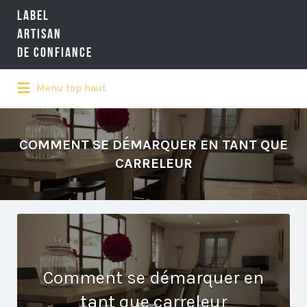
LABEL
Rechercher:
ARTISAN
DE CONFIANCE
Menu top haut
LA RÉFÉRENCE QUALITÉ NATIONALE
DE L'ARTISANAT
COMMENT SE DÉMARQUER EN TANT QUE
CARRELEUR
Comment se démarquer en
tant que carreleur