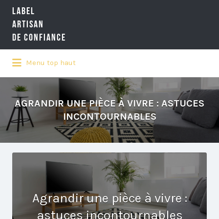
LABEL
Rechercher:
ARTISAN
DE CONFIANCE
Menu top haut
LA RÉFÉRENCE QUALITÉ NATIONALE
DE L'ARTISANAT
AGRANDIR UNE PIÈCE À VIVRE : ASTUCES
INCONTOURNABLES
Agrandir une pièce à vivre :
astuces incontournables