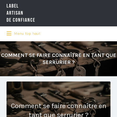
LABEL
Rechercher:
ARTISAN
DE CONFIANCE
Menu top haut
LA RÉFÉRENCE QUALITÉ NATIONALE
DE L'ARTISANAT
COMMENT SE FAIRE CONNAÎTRE EN TANT QUE
SERRURIER ?
Comment se faire connaître en
tant que serrurier ?