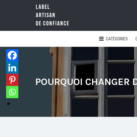
LABEL
Rechercher:
ARTISAN
DE CONFIANCE
CATÉGORIES
LA
RÉFÉRENCE
QUALITÉ
NATIONALE
DE
L'ARTISANAT
POURQUOI CHANGER DE