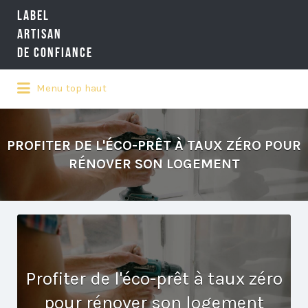
LABEL
Rechercher:
ARTISAN
DE CONFIANCE
Menu top haut
LA RÉFÉRENCE QUALITÉ NATIONALE
DE L'ARTISANAT
PROFITER DE L'ÉCO-PRÊT À TAUX ZÉRO POUR
RÉNOVER SON LOGEMENT
Profiter de l'éco-prêt à taux zéro
pour rénover son logement