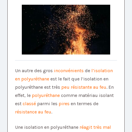
Un autre des gros
inconvénients
de
l’isolation
en polyuréthane
est le fait que l’isolation en
polyuréthane est très
peu résistante au feu
. En
effet, le
polyuréthane
comme matériau isolant
est
classé
parmi les
pires
en termes de
résistance au feu
.
Une isolation en polyuréthane
réagit très mal