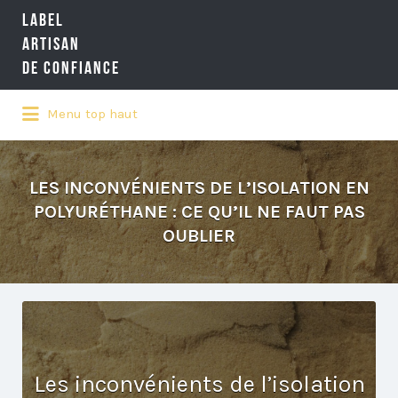
LABEL
Rechercher:
ARTISAN
DE CONFIANCE
Menu top haut
LA RÉFÉRENCE QUALITÉ NATIONALE
DE L'ARTISANAT
LES INCONVÉNIENTS DE L’ISOLATION EN
POLYURÉTHANE : CE QU’IL NE FAUT PAS
OUBLIER
Les inconvénients de l’isolation