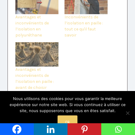
Avantages et
Inconvénients de
inconvénients de
l’isolation en paille :
l’isolation en
tout ce qu'il faut
polyuréthane
savoir
Avantages et
inconvénients de
l’isolation en paille :
avant de choisir
l’isolation en paille
Nous utilisons des cookies pour vous garantir la meilleure
expérience sur notre site web. Si vous continuez à utiliser ce
Si vous avez aimé l'article, partagez-le.
site, nous supposerons que vous en êtes satisfait.
Ok