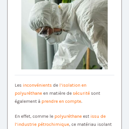
Les
inconvénients
de
l’isolation en
polyuréthane
en matière de
sécurité
sont
également à
prendre en compte
.
En effet, comme le
polyuréthane
est
issu de
l’industrie pétrochimique
, ce matériau isolant