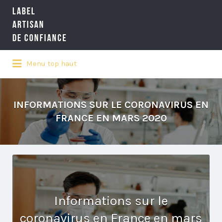
LABEL
Rechercher:
ARTISAN
DE CONFIANCE
Menu top haut
LA RÉFÉRENCE QUALITÉ NATIONALE
DE L'ARTISANAT
INFORMATIONS SUR LE CORONAVIRUS EN
FRANCE EN MARS 2020
Informations sur le
coronavirus en France en mars