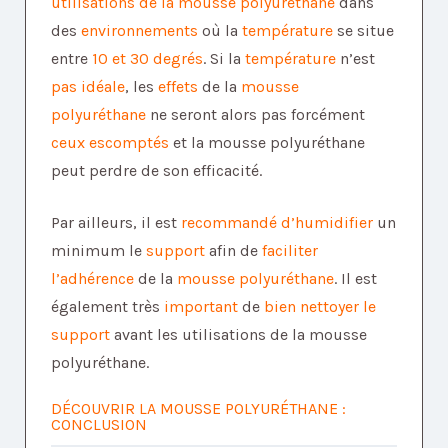
utilisations de la mousse polyuréthane
dans
des
environnements
où la
température
se situe
entre
10 et 30 degrés
. Si la
température
n’est
pas
idéale
, les
effets
de la
mousse
polyuréthane
ne seront alors pas forcément
ceux escomptés
et la mousse polyuréthane
peut perdre de son efficacité.
Par ailleurs, il est
recommandé
d’humidifier
un
minimum le
support
afin de
faciliter
l’adhérence
de la
mousse polyuréthane
. Il est
également très
important
de
bien nettoyer le
support
avant les utilisations de la mousse
polyuréthane.
DÉCOUVRIR LA MOUSSE POLYURÉTHANE :
CONCLUSION