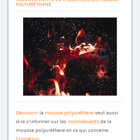
POLYURÉTHANE
Découvrir
la
mousse polyuréthane
veut aussi
dire s’informer sur les
inconvénients
de la
mousse polyuréthane en ce qui concerne
l’isolation
.