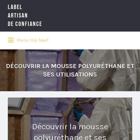
LABEL
Rechercher:
ARTISAN
DE CONFIANCE
Menu top haut
LA RÉFÉRENCE QUALITÉ NATIONALE
DE L'ARTISANAT
DÉCOUVRIR LA MOUSSE POLYURÉTHANE ET
SES UTILISATIONS
Découvrir la mousse
polyuréthane et ses