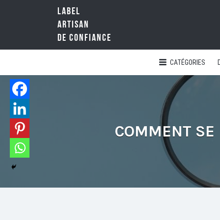
LABEL
Rechercher:
ARTISAN
DE CONFIANCE
CATÉGORIES
LA
RÉFÉRENCE
QUALITÉ
NATIONALE
DE
L'ARTISANAT
COMMENT SE 