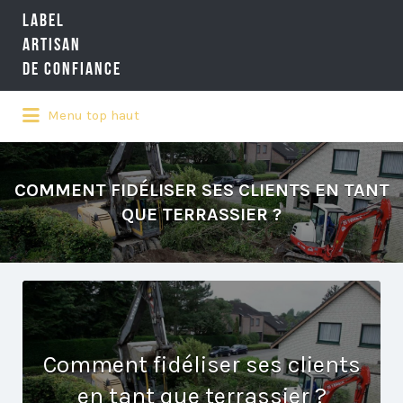
LABEL
Rechercher:
ARTISAN
DE CONFIANCE
Menu top haut
LA RÉFÉRENCE QUALITÉ NATIONALE
DE L'ARTISANAT
COMMENT FIDÉLISER SES CLIENTS EN TANT
QUE TERRASSIER ?
Comment fidéliser ses clients
en tant que terrassier ?