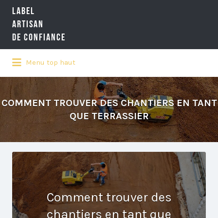
LABEL
Rechercher:
ARTISAN
DE CONFIANCE
Menu top haut
LA RÉFÉRENCE QUALITÉ NATIONALE
DE L'ARTISANAT
COMMENT TROUVER DES CHANTIERS EN TANT
QUE TERRASSIER
Comment trouver des
chantiers en tant que