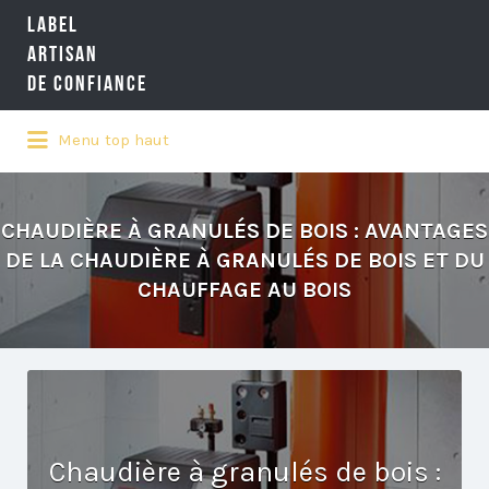
LABEL
Rechercher:
ARTISAN
DE CONFIANCE
Menu top haut
LA RÉFÉRENCE QUALITÉ NATIONALE
DE L'ARTISANAT
CHAUDIÈRE À GRANULÉS DE BOIS : AVANTAGES
DE LA CHAUDIÈRE À GRANULÉS DE BOIS ET DU
CHAUFFAGE AU BOIS
Chaudière à granulés de bois :