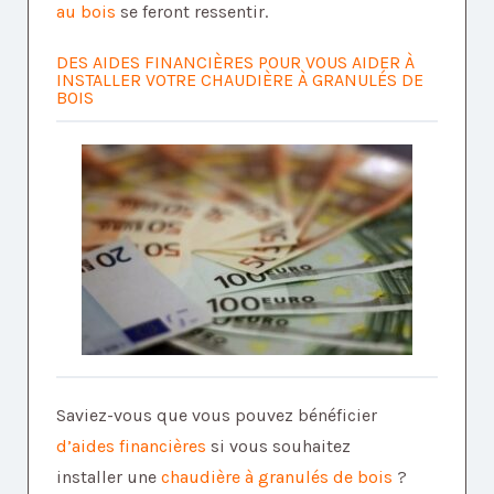
au bois
se feront ressentir.
DES AIDES FINANCIÈRES POUR VOUS AIDER À
INSTALLER VOTRE CHAUDIÈRE À GRANULÉS DE
BOIS
Saviez-vous que vous pouvez bénéficier
d’aides financières
si vous souhaitez
installer une
chaudière à granulés de bois
?