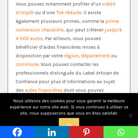
Vous pouvez notamment profiter d’un
crédit
d’impôt
ou d’une
TVA réduite
. Il existe
également plusieurs primes, comme la
prime
conversion chaudière
, qui peut s’élever
jusqu’à
4 000 euros
. Par ailleurs, vous pouvez
bénéficier d’aides financières mises à
disposition par votre
région
,
département
ou
commune
. Vous pouvez contacter les
professionnels distingués du Label Artisan de
Confiance pour plus d’informations au sujet
des
aides financières
dont vous pouvez
bénéficier.
Nous utilisons des cookies pour vous garantir la meilleure
expérience sur notre site web. Si vous continuez à utiliser ce
site, nous supposerons que vous en êtes satisfait.
Maintenant que vous en savez un petit peu
plus sur les
avantages de la chaudière à
Ok
granulés de bois
, vous êtes prêt à passer au