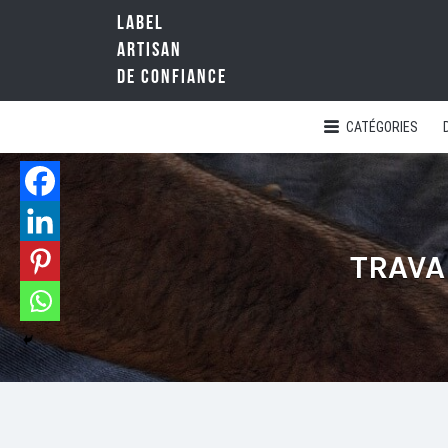
LABEL
Rechercher:
ARTISAN
DE CONFIANCE
CATÉGORIES
LA
RÉFÉRENCE
QUALITÉ
NATIONALE
DE
L'ARTISANAT
TRAVA