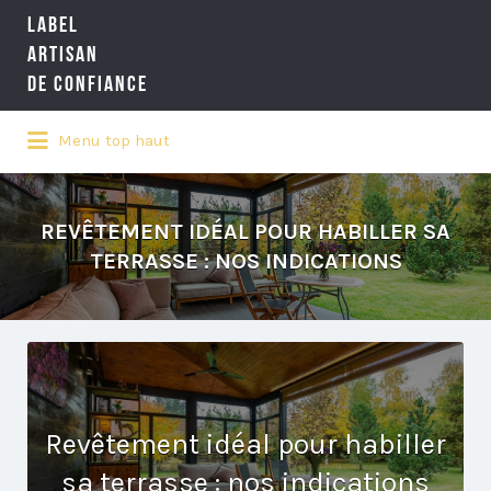
LABEL
Rechercher:
ARTISAN
DE CONFIANCE
Menu top haut
LA RÉFÉRENCE QUALITÉ NATIONALE
DE L'ARTISANAT
REVÊTEMENT IDÉAL POUR HABILLER SA
TERRASSE : NOS INDICATIONS
Revêtement idéal pour habiller
sa terrasse : nos indications