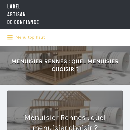
LABEL
Rechercher:
ARTISAN
DE CONFIANCE
Menu top haut
LA RÉFÉRENCE QUALITÉ NATIONALE
DE L'ARTISANAT
MENUISIER RENNES : QUEL MENUISIER
CHOISIR ?
Menuisier Rennes : quel
menuisier choisir ?