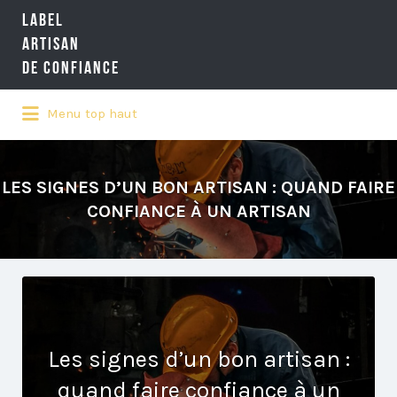
LABEL
Rechercher:
ARTISAN
DE CONFIANCE
Menu top haut
LA RÉFÉRENCE QUALITÉ NATIONALE
DE L'ARTISANAT
LES SIGNES D’UN BON ARTISAN : QUAND FAIRE
CONFIANCE À UN ARTISAN
Les signes d’un bon artisan :
quand faire confiance à un