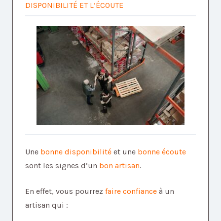
DISPONIBILITÉ ET L’ÉCOUTE
Une
bonne disponibilité
et une
bonne écoute
sont les signes d’un
bon artisan
.
En effet, vous pourrez
faire confiance
à un
artisan qui :