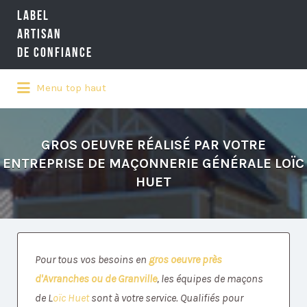
LABEL
Rechercher:
ARTISAN
DE CONFIANCE
Menu top haut
LA RÉFÉRENCE QUALITÉ NATIONALE
DE L'ARTISANAT
GROS OEUVRE RÉALISÉ PAR VOTRE
ENTREPRISE DE MAÇONNERIE GÉNÉRALE LOÏC
HUET
Pour tous vos besoins en
gros oeuvre près
d'Avranches ou de Granville
, les équipes de maçons
de L
oïc Huet
sont à votre service. Qualifiés pour