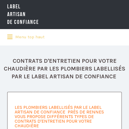
LABEL
Rechercher:
ARTISAN
DE CONFIANCE
Menu top haut
LA RÉFÉRENCE QUALITÉ NATIONALE
DE L'ARTISANAT
CONTRATS D'ENTRETIEN POUR VOTRE
CHAUDIÈRE PAR LES PLOMBIERS LABELLISÉS
PAR LE LABEL ARTISAN DE CONFIANCE
LES PLOMBIERS LABELLISÉS PAR LE LABEL
ARTISAN DE CONFIANCE PRÈS DE RENNES
VOUS PROPOSE DIFFÉRENTS TYPES DE
CONTRATS D'ENTRETIEN POUR VOTRE
CHAUDIÈRE