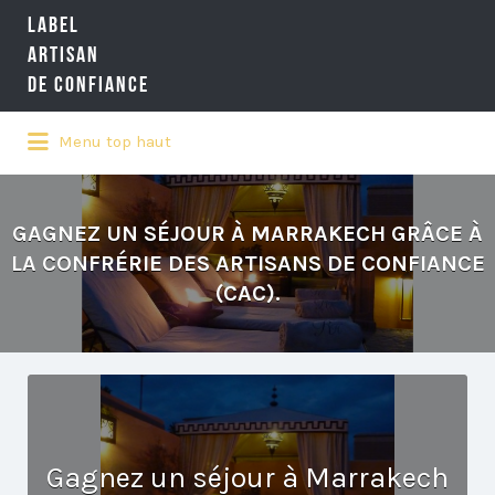
LABEL
Rechercher:
ARTISAN
DE CONFIANCE
Menu top haut
LA RÉFÉRENCE QUALITÉ NATIONALE
DE L'ARTISANAT
GAGNEZ UN SÉJOUR À MARRAKECH GRÂCE À
LA CONFRÉRIE DES ARTISANS DE CONFIANCE
(CAC).
Gagnez un séjour à Marrakech