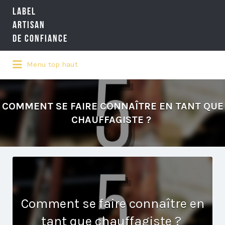
LABEL
Rechercher:
ARTISAN
DE CONFIANCE
Menu top haut
LA RÉFÉRENCE QUALITÉ NATIONALE
DE L'ARTISANAT
COMMENT SE FAIRE CONNAÎTRE EN TANT QUE
CHAUFFAGISTE ?
Comment se faire connaître en
tant que chauffagiste ?