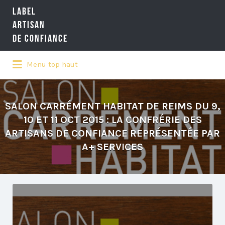
LABEL
Rechercher:
ARTISAN
DE CONFIANCE
Menu top haut
LA RÉFÉRENCE QUALITÉ NATIONALE
DE L'ARTISANAT
SALON CARRÉMENT HABITAT DE REIMS DU 9,
10 ET 11 OCT 2015 : LA CONFRÉRIE DES
ARTISANS DE CONFIANCE REPRÉSENTÉE PAR
A+ SERVICES