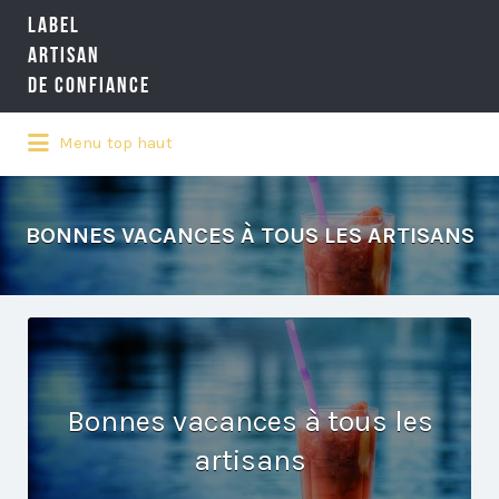
LABEL
Rechercher:
ARTISAN
DE CONFIANCE
Menu top haut
LA RÉFÉRENCE QUALITÉ NATIONALE
DE L'ARTISANAT
BONNES VACANCES À TOUS LES ARTISANS
Bonnes vacances à tous les
artisans