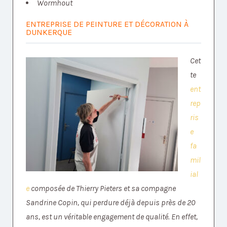
Wormhout
ENTREPRISE DE PEINTURE ET DÉCORATION À
DUNKERQUE
Cet
te
ent
rep
ris
e
fa
mil
ial
e
composée de Thierry Pieters et sa compagne
Sandrine Copin, qui perdure déjà depuis près de 20
ans, est un véritable engagement de qualité. En effet,