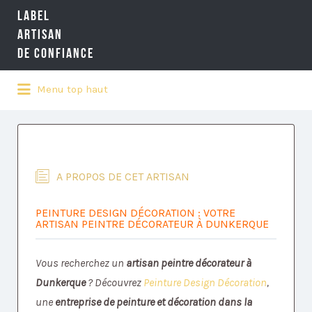
LABEL
Rechercher:
ARTISAN
DE CONFIANCE
Menu top haut
LA RÉFÉRENCE QUALITÉ NATIONALE
DE L'ARTISANAT
A PROPOS DE CET ARTISAN
PEINTURE DESIGN DÉCORATION : VOTRE
ARTISAN PEINTRE DÉCORATEUR À DUNKERQUE
Vous recherchez un
artisan peintre décorateur à
Dunkerque
? Découvrez
Peinture Design Décoration
,
une
entreprise de peinture et décoration dans la