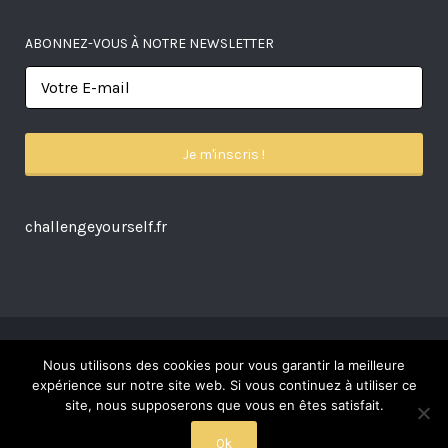
ABONNEZ-VOUS À NOTRE NEWSLETTER
challengeyourself.fr
Nous utilisons des cookies pour vous garantir la meilleure
© 2026 Artisan de Confiance. Tous droits réservés. Une réalisation
expérience sur notre site web. Si vous continuez à utiliser ce
Alexandre Ionoff.
site, nous supposerons que vous en êtes satisfait.
Ok