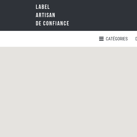
LABEL
Rechercher:
ARTISAN
DE CONFIANCE
CATÉGORIES
LA
RÉFÉRENCE
QUALITÉ
NATIONALE
DE
L'ARTISANAT