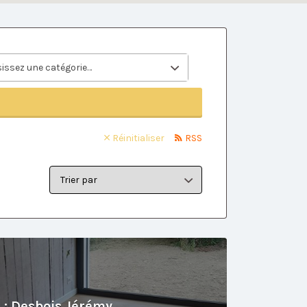
issez une catégorie…
Réinitialiser
RSS
Trier
par:
 : Desbois Jérémy