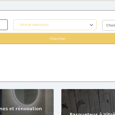
Vitré et alentours
Chois
Chercher
nnes et rénovation
Parqueteur à Vitré