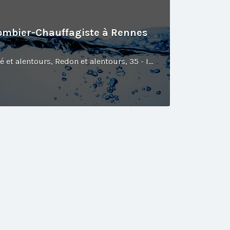
Plombier-Chauffagiste à Rennes
Rennes et alentours, Vitré et alentours, Redon et alentours, 35 - Ille-et-Vilaine