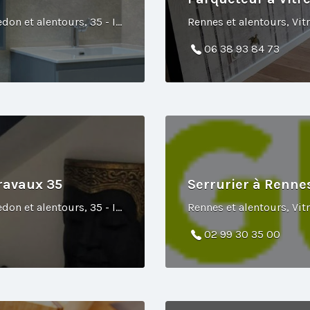
Rennes et alentours, Vitré et alentours, Redon et alentours, 35 - Ille-et-Vilaine
06 38 93 84 73
Travaux 35
Serrurier à Renn
Rennes et alentours, Vitré et alentours, Redon et alentours, 35 - Ille-et-Vilaine
02 99 30 35 00