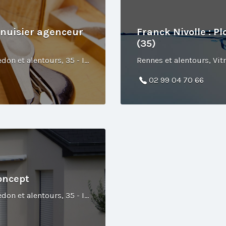
enuisier agenceur
Franck Nivolle : 
(35)
Rennes et alentours, Vitré et alentours, Redon et alentours, 35 - Ille-et-Vilaine
02 99 04 70 66
oncept
Rennes et alentours, Vitré et alentours, Redon et alentours, 35 - Ille-et-Vilaine