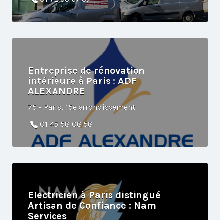
Entreprise de rénovation
intérieure à Paris : ADF
ALEXANDRE
75 - Paris, 15e arrondissement
01 45 58 08 58
Electricien à Paris distingué
Artisan de Confiance : Nam
Services