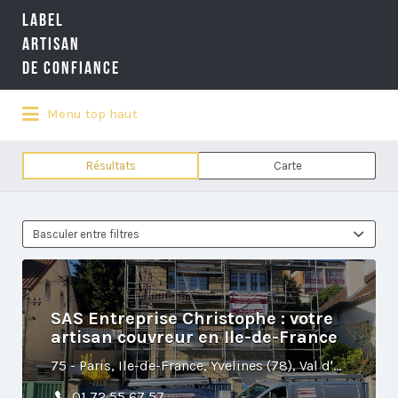
LABEL
Rechercher:
ARTISAN
DE CONFIANCE
Menu top haut
LA RÉFÉRENCE QUALITÉ NATIONALE
DE L'ARTISANAT
Résultats
Carte
Basculer entre filtres
SAS Entreprise Christophe : votre
artisan couvreur en Ile-de-France
75 - Paris, Ile-de-France, Yvelines (78), Val d'Oise (95), Hauts-de-Seine (92)
01 72 55 67 57